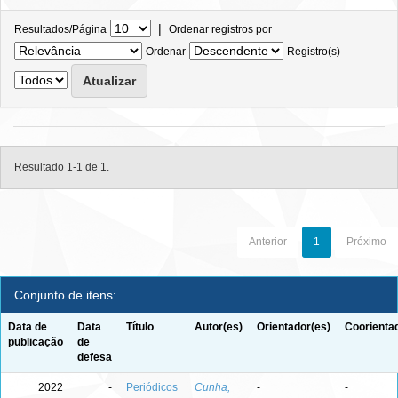
|
Resultados/Página
Ordenar registros por
Ordenar
Registro(s)
Resultado 1-1 de 1.
Anterior
1
Próximo
Conjunto de itens:
Data de
Data
Título
Autor(es)
Orientador(es)
Coorienta
publicação
de
defesa
2022
-
Periódicos
Cunha,
-
-