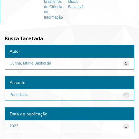
brasileiros
Murilo
de Ciência
Bastos da
da
Informação
Busca facetada
Autor
Cunha, Murilo Bastos da
1
Assunto
Periódicos
1
Data de publicação
2022
1