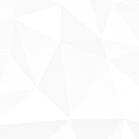
Fale conosco
Sobre