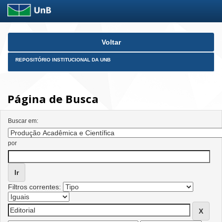
Skip
Voltar
navigation
REPOSITÓRIO INSTITUCIONAL DA UNB
Página de Busca
Buscar em:
por
Filtros correntes: