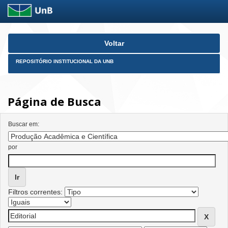
Skip
Voltar
navigation
REPOSITÓRIO INSTITUCIONAL DA UNB
Página de Busca
Buscar em:
por
Filtros correntes: