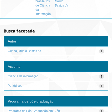
brasileiros
Murilo
de Ciência
Bastos da
da
Informação
Busca facetada
Autor
Cunha, Murilo Bastos da
1
Assunto
Ciência da informação
1
Periódicos
1
Programa de pós-graduação
Programa de Pós-Graduação em Ciên...
1