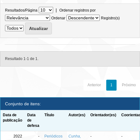
|
Resultados/Página
Ordenar registros por
Ordenar
Registro(s)
Resultado 1-1 de 1.
Anterior
1
Próximo
Conjunto de itens:
Data de
Data
Título
Autor(es)
Orientador(es)
Coorienta
publicação
de
defesa
2022
-
Periódicos
Cunha,
-
-