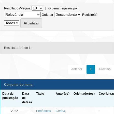
|
Resultados/Página
Ordenar registros por
Ordenar
Registro(s)
Resultado 1-1 de 1.
Anterior
1
Próximo
Conjunto de itens:
Data de
Data
Título
Autor(es)
Orientador(es)
Coorienta
publicação
de
defesa
2022
-
Periódicos
Cunha,
-
-