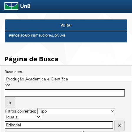
Skip
Voltar
navigation
REPOSITÓRIO INSTITUCIONAL DA UNB
Página de Busca
Buscar em:
por
Filtros correntes: