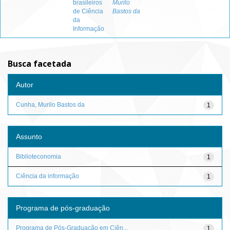
brasileiros
Murilo
de Ciência
Bastos da
da
Informação
Busca facetada
Autor
Cunha, Murilo Bastos da
1
Assunto
Biblioteconomia
1
Ciência da informação
1
Programa de pós-graduação
Programa de Pós-Graduação em Ciên...
1