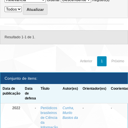
Ordenar
Registro(s)
Resultado 1-1 de 1.
Anterior
1
Próximo
Conjunto de itens:
Data de
Data
Título
Autor(es)
Orientador(es)
Coorienta
publicação
de
defesa
2022
-
Periódicos
Cunha,
-
-
brasileiros
Murilo
de Ciência
Bastos da
da
Informação