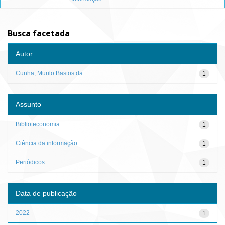
Busca facetada
Autor
Cunha, Murilo Bastos da
1
Assunto
Biblioteconomia
1
Ciência da informação
1
Periódicos
1
Data de publicação
2022
1