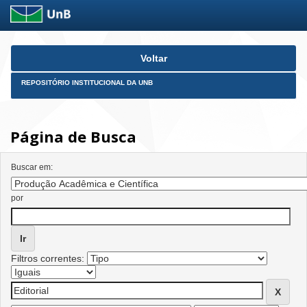
Skip
Voltar
navigation
REPOSITÓRIO INSTITUCIONAL DA UNB
Página de Busca
Buscar em:
por
Filtros correntes: