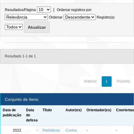
|
Resultados/Página
Ordenar registros por
Ordenar
Registro(s)
Resultado 1-1 de 1.
Anterior
1
Próximo
Conjunto de itens:
Data de
Data
Título
Autor(es)
Orientador(es)
Coorienta
publicação
de
defesa
2022
-
Periódicos
Cunha,
-
-