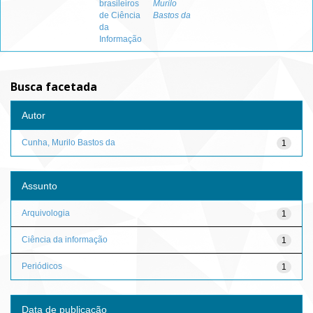
brasileiros
Murilo
de Ciência
Bastos da
da
Informação
Busca facetada
Autor
Cunha, Murilo Bastos da
1
Assunto
Arquivologia
1
Ciência da informação
1
Periódicos
1
Data de publicação