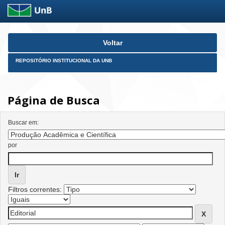
Skip
Voltar
navigation
REPOSITÓRIO INSTITUCIONAL DA UNB
Página de Busca
Buscar em:
por
Filtros correntes: