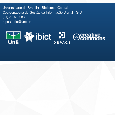
Universidade de Brasília - Biblioteca Central
Coordenadoria de Gestão da Informação Digital - GID
(61) 3107-2683
repositorio@unb.br
Fale conosco
Sobre