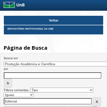
Skip
Voltar
navigation
REPOSITÓRIO INSTITUCIONAL DA UNB
Página de Busca
Buscar em:
por
Filtros correntes: