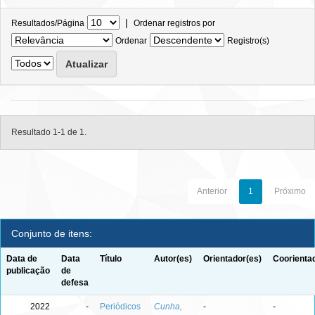
|
Resultados/Página
Ordenar registros por
Ordenar
Registro(s)
Resultado 1-1 de 1.
Anterior
1
Próximo
Conjunto de itens:
Data de
Data
Título
Autor(es)
Orientador(es)
Coorienta
publicação
de
defesa
2022
-
Periódicos
Cunha,
-
-