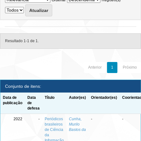
Ordenar
Registro(s)
Resultado 1-1 de 1.
Anterior
1
Próximo
Conjunto de itens:
Data de
Data
Título
Autor(es)
Orientador(es)
Coorienta
publicação
de
defesa
2022
-
Periódicos
Cunha,
-
-
brasileiros
Murilo
de Ciência
Bastos da
da
Informação