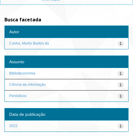
Busca facetada
Autor
Cunha, Murilo Bastos da
1
Assunto
Biblioteconomia
1
Ciência da informação
1
Periódicos
1
Data de publicação
2022
1