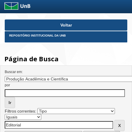
Skip
Voltar
navigation
REPOSITÓRIO INSTITUCIONAL DA UNB
Página de Busca
Buscar em:
por
Filtros correntes: