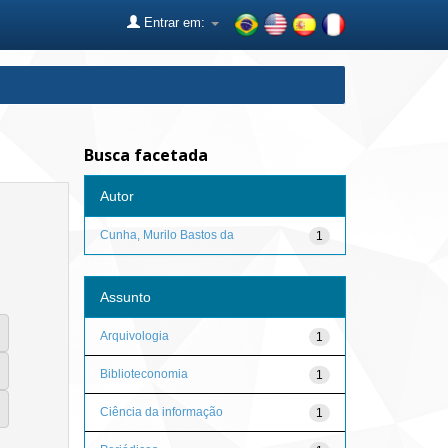
Entrar em:
Busca facetada
Autor
Cunha, Murilo Bastos da
1
Assunto
Arquivologia
1
Biblioteconomia
1
Ciência da informação
1