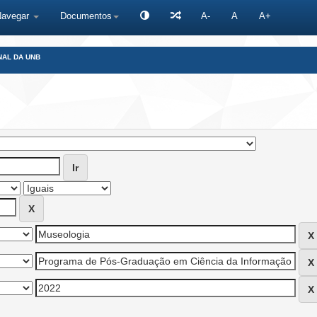
Navegar
Documentos
A-
A
A+
NAL DA UNB