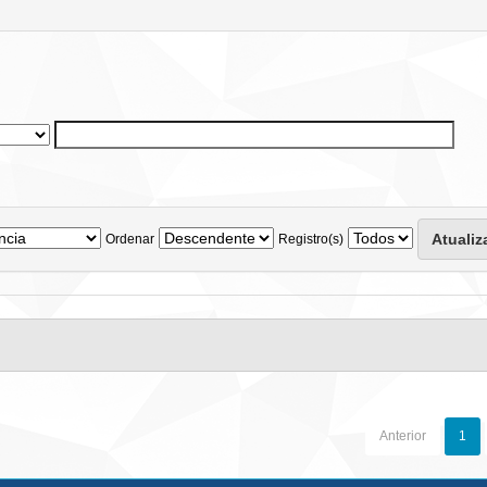
Ordenar
Registro(s)
Anterior
1