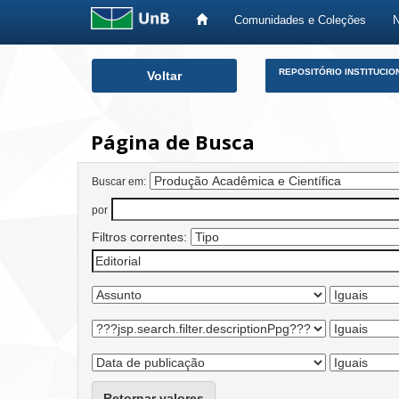
Comunidades e Coleções
Skip
REPOSITÓRIO INSTITUCIO
Voltar
navigation
Página de Busca
Buscar em:
por
Filtros correntes:
Retornar valores