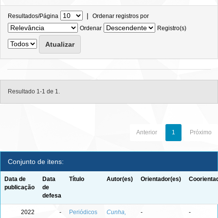
|
Resultados/Página
Ordenar registros por
Ordenar
Registro(s)
Resultado 1-1 de 1.
Anterior
1
Próximo
Conjunto de itens:
Data de
Data
Título
Autor(es)
Orientador(es)
Coorienta
publicação
de
defesa
2022
-
Periódicos
Cunha,
-
-