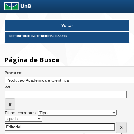
Skip
Voltar
navigation
REPOSITÓRIO INSTITUCIONAL DA UNB
Página de Busca
Buscar em:
por
Filtros correntes: