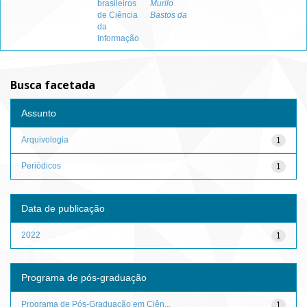
brasileiros
Murilo
de Ciência
Bastos da
da
Informação
Busca facetada
Assunto
Arquivologia
1
Periódicos
1
Data de publicação
2022
1
Programa de pós-graduação
Programa de Pós-Graduação em Ciên...
1