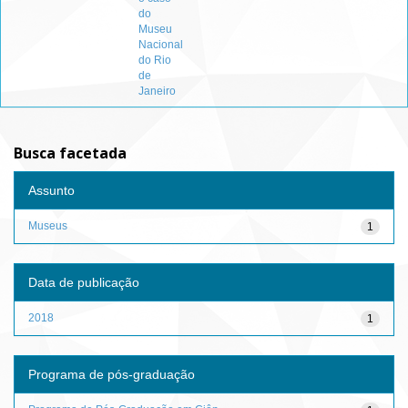
do
Museu
Nacional
do Rio
de
Janeiro
Busca facetada
Assunto
Museus
1
Data de publicação
2018
1
Programa de pós-graduação