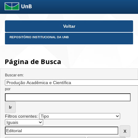
Skip
Voltar
navigation
REPOSITÓRIO INSTITUCIONAL DA UNB
Página de Busca
Buscar em:
por
Filtros correntes: