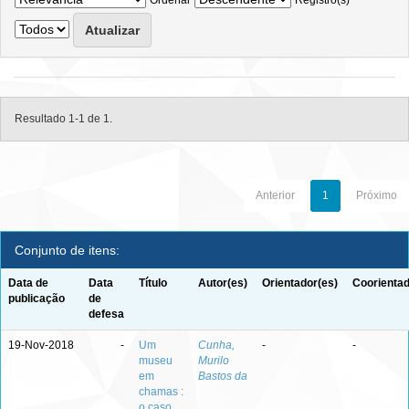
Ordenar
Registro(s)
Resultado 1-1 de 1.
Anterior
1
Próximo
Conjunto de itens:
Data de
Data
Título
Autor(es)
Orientador(es)
Coorientad
publicação
de
defesa
19-Nov-2018
-
Um
Cunha,
-
-
museu
Murilo
em
Bastos da
chamas :
o caso