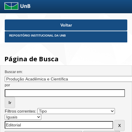
Skip
Voltar
navigation
REPOSITÓRIO INSTITUCIONAL DA UNB
Página de Busca
Buscar em:
por
Filtros correntes: