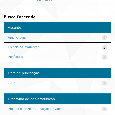
Busca facetada
Assunto
Arquivologia
1
Ciência da informação
1
Periódicos
1
Data de publicação
2022
1
Programa de pós-graduação
Programa de Pós-Graduação em Ciên...
1