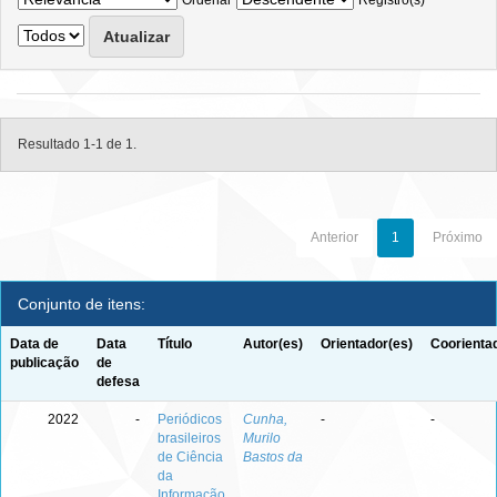
Ordenar
Registro(s)
Resultado 1-1 de 1.
Anterior
1
Próximo
Conjunto de itens:
Data de
Data
Título
Autor(es)
Orientador(es)
Coorienta
publicação
de
defesa
2022
-
Periódicos
Cunha,
-
-
brasileiros
Murilo
de Ciência
Bastos da
da
Informação