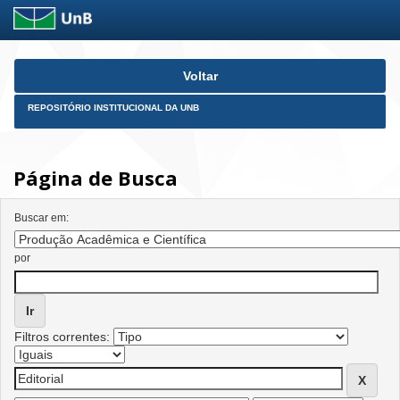
Skip
Voltar
navigation
REPOSITÓRIO INSTITUCIONAL DA UNB
Página de Busca
Buscar em:
por
Filtros correntes: