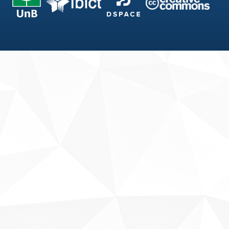
Fale conosco
Sobre