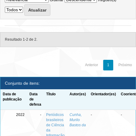
Ordenar
Registro(s)
Resultado 1-2 de 2.
Anterior
1
Próximo
Conjunto de itens:
Data de
Data
Título
Autor(es)
Orientador(es)
Coorient
publicação
de
defesa
2022
-
Periódicos
Cunha,
-
-
brasileiros
Murilo
de Ciência
Bastos da
da
Informação