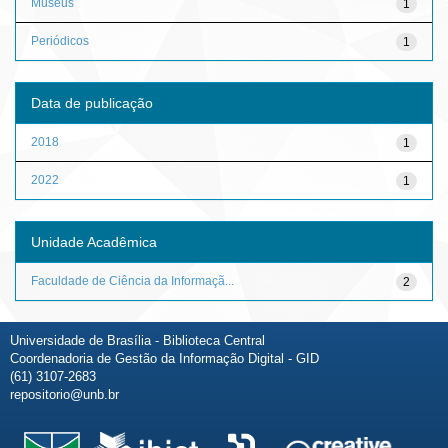
Museus
1
Periódicos
1
Data de publicação
2018
1
2022
1
Unidade Acadêmica
Faculdade de Ciência da Informaçã...
2
Universidade de Brasília - Biblioteca Central
Coordenadoria de Gestão da Informação Digital - GID
(61) 3107-2683
repositorio@unb.br