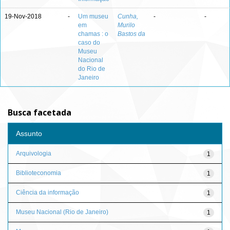
19-Nov-2018
-
Um museu
Cunha,
-
-
em
Murilo
chamas : o
Bastos da
caso do
Museu
Nacional
do Rio de
Janeiro
Busca facetada
Assunto
Arquivologia
1
Biblioteconomia
1
Ciência da informação
1
Museu Nacional (Rio de Janeiro)
1