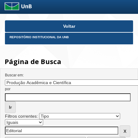
Skip
Voltar
navigation
REPOSITÓRIO INSTITUCIONAL DA UNB
Página de Busca
Buscar em:
por
Filtros correntes: