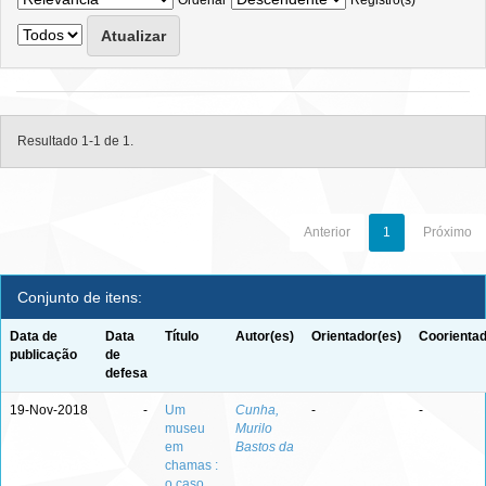
Ordenar
Registro(s)
Resultado 1-1 de 1.
Anterior
1
Próximo
Conjunto de itens:
Data de
Data
Título
Autor(es)
Orientador(es)
Coorientad
publicação
de
defesa
19-Nov-2018
-
Um
Cunha,
-
-
museu
Murilo
em
Bastos da
chamas :
o caso