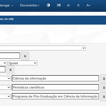
Navegar
Documentos
A-
A
A+
NAL DA UNB