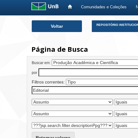
Comunidades e Coleções
Skip
REPOSITÓRIO INSTITUCIO
Voltar
navigation
Página de Busca
Buscar em:
por
Filtros correntes:
Retornar valores