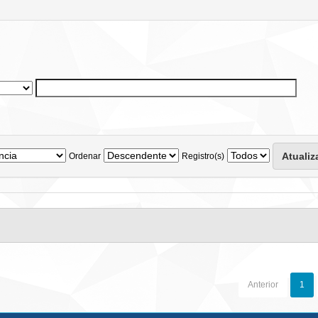
Ordenar
Registro(s)
Anterior
1