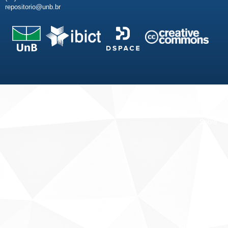
repositorio@unb.br
Fale conosco
Sobre