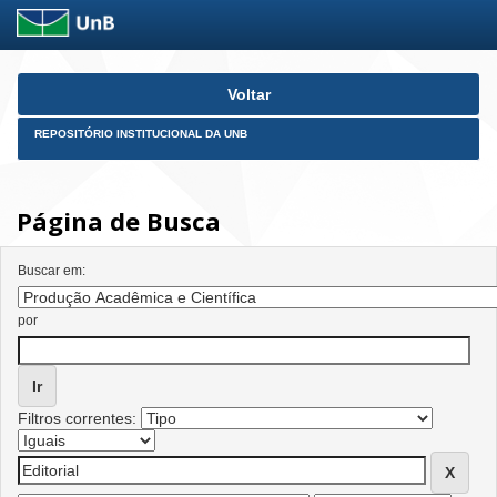
Skip
Voltar
navigation
REPOSITÓRIO INSTITUCIONAL DA UNB
Página de Busca
Buscar em:
por
Filtros correntes: