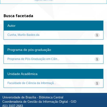
Busca facetada
Autor
Cunha, Murilo Bastos da
1
Programa de pós-graduação
Programa de Pós-Graduação em Ciên...
1
Unidade Acadêmica
Faculdade de Ciência da Informaçã...
1
Universidade de Brasília - Biblioteca Central
Coordenadoria de Gestão da Informação Digital - GID
(61) 3107-2683