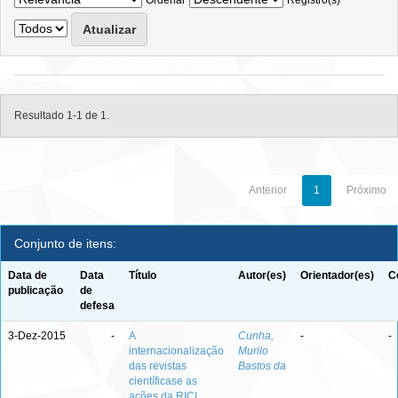
Ordenar
Registro(s)
Resultado 1-1 de 1.
Anterior
1
Próximo
Conjunto de itens:
Data de
Data
Título
Autor(es)
Orientador(es)
C
publicação
de
defesa
3-Dez-2015
-
A
Cunha,
-
-
internacionalização
Murilo
das revistas
Bastos da
científicase as
ações da RICI