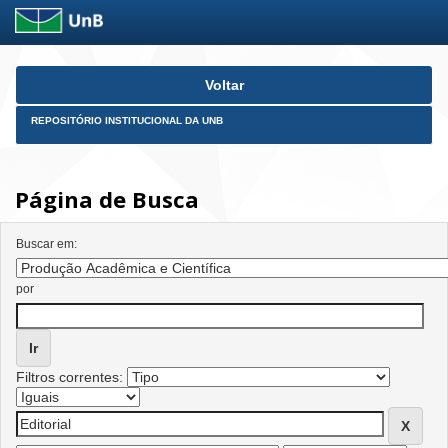
Skip
Voltar
navigation
REPOSITÓRIO INSTITUCIONAL DA UNB
Página de Busca
Buscar em:
por
Filtros correntes: