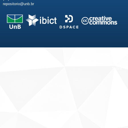
repositorio@unb.br
Fale conosco
Sobre