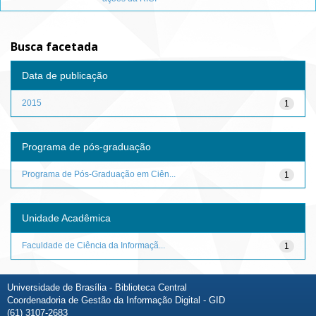
Busca facetada
Data de publicação
2015
1
Programa de pós-graduação
Programa de Pós-Graduação em Ciên...
1
Unidade Acadêmica
Faculdade de Ciência da Informaçã...
1
Universidade de Brasília - Biblioteca Central
Coordenadoria de Gestão da Informação Digital - GID
(61) 3107-2683