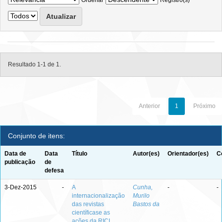
Ordenar
Registro(s)
Resultado 1-1 de 1.
Anterior
1
Próximo
Conjunto de itens:
Data de
Data
Título
Autor(es)
Orientador(es)
C
publicação
de
defesa
3-Dez-2015
-
A
Cunha,
-
-
internacionalização
Murilo
das revistas
Bastos da
científicase as
ações da RICI