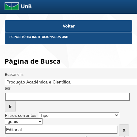
Skip
Voltar
navigation
REPOSITÓRIO INSTITUCIONAL DA UNB
Página de Busca
Buscar em:
por
Filtros correntes: