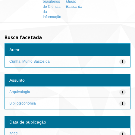
brasileiros
Murilo
de Ciência
Bastos da
da
Informação
Busca facetada
Autor
Cunha, Murilo Bastos da
1
Assunto
Arquivologia
1
Biblioteconomia
1
Data de publicação
2022
1