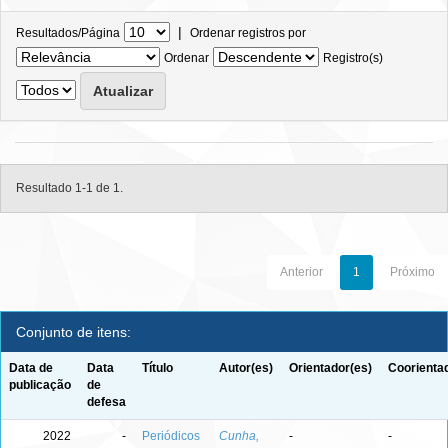
|
Resultados/Página
Ordenar registros por
Ordenar
Registro(s)
Resultado 1-1 de 1.
Anterior
1
Próximo
Conjunto de itens:
Data de
Data
Título
Autor(es)
Orientador(es)
Coorienta
publicação
de
defesa
2022
-
Periódicos
Cunha,
-
-