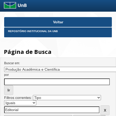
Skip
Voltar
navigation
REPOSITÓRIO INSTITUCIONAL DA UNB
Página de Busca
Buscar em:
por
Filtros correntes: