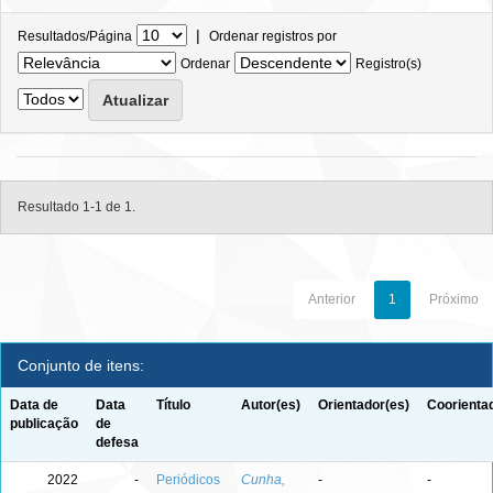
|
Resultados/Página
Ordenar registros por
Ordenar
Registro(s)
Resultado 1-1 de 1.
Anterior
1
Próximo
Conjunto de itens:
Data de
Data
Título
Autor(es)
Orientador(es)
Coorienta
publicação
de
defesa
2022
-
Periódicos
Cunha,
-
-