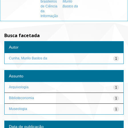
brasileiros
Murilo
de Ciência
Bastos da
da
Informação
Busca facetada
Autor
Cunha, Murilo Bastos da
1
Assunto
Arquivologia
1
Biblioteconomia
1
Museologia
1
Data de publicação