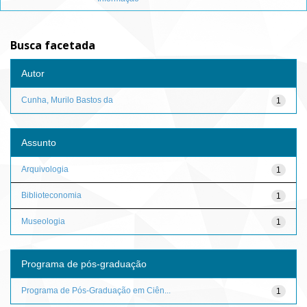
Busca facetada
Autor
Cunha, Murilo Bastos da
1
Assunto
Arquivologia
1
Biblioteconomia
1
Museologia
1
Programa de pós-graduação
Programa de Pós-Graduação em Ciên...
1