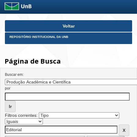
Skip
Voltar
navigation
REPOSITÓRIO INSTITUCIONAL DA UNB
Página de Busca
Buscar em:
por
Filtros correntes: