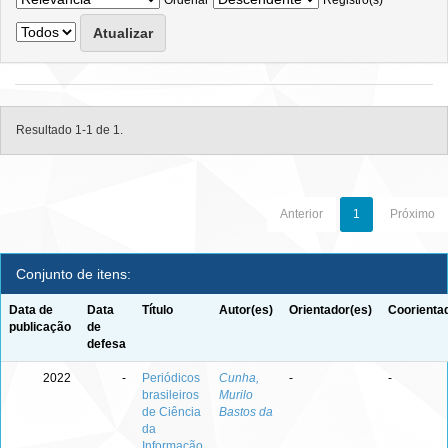
Ordenar
Registro(s)
Resultado 1-1 de 1.
Anterior
1
Próximo
Conjunto de itens:
Data de
Data
Título
Autor(es)
Orientador(es)
Coorienta
publicação
de
defesa
2022
-
Periódicos
Cunha,
-
-
brasileiros
Murilo
de Ciência
Bastos da
da
Informação