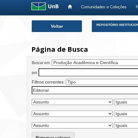
Comunidades e Coleções
Skip
REPOSITÓRIO INSTITUCIO
Voltar
navigation
Página de Busca
Buscar em:
por
Filtros correntes:
Retornar valores