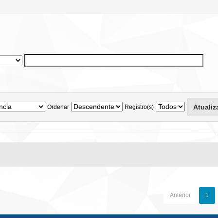
Ordenar
Registro(s)
Anterior
1