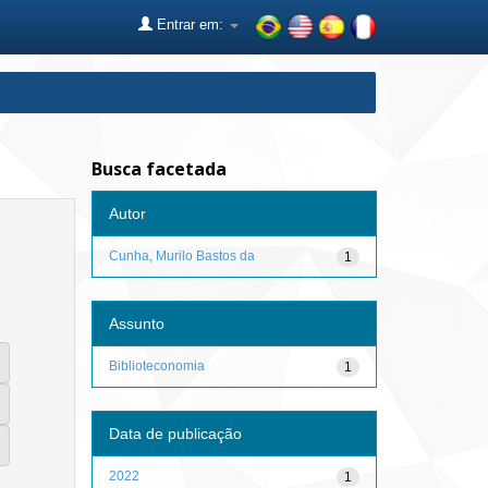
Entrar em:
Busca facetada
Autor
Cunha, Murilo Bastos da
1
Assunto
Biblioteconomia
1
Data de publicação
2022
1