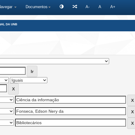
Navegar
Documentos
A-
A
A+
NAL DA UNB