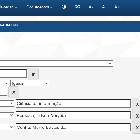
Navegar
Documentos
A-
A
A+
NAL DA UNB