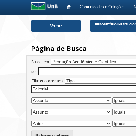
Comunidades e Coleções
Skip
REPOSITÓRIO INSTITUCIO
Voltar
navigation
Página de Busca
Buscar em:
por
Filtros correntes:
Retornar valores