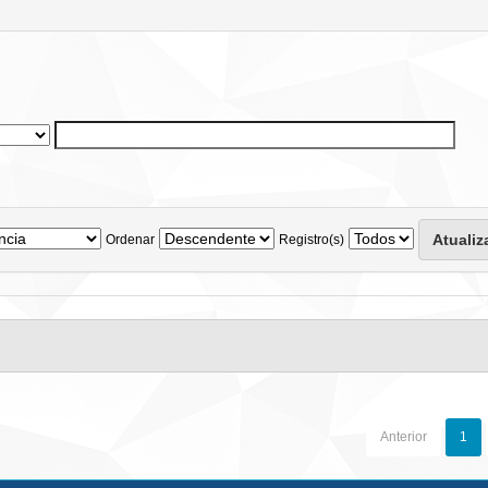
Ordenar
Registro(s)
Anterior
1