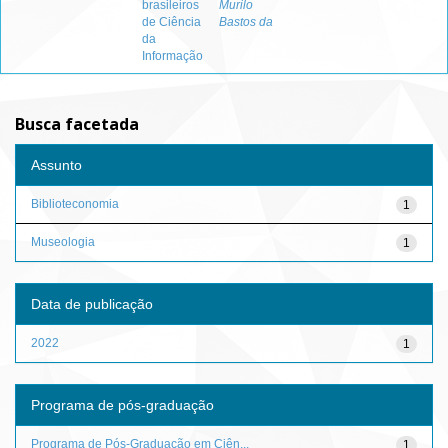
brasileiros
Murilo
de Ciência
Bastos da
da
Informação
Busca facetada
Assunto
Biblioteconomia
1
Museologia
1
Data de publicação
2022
1
Programa de pós-graduação
Programa de Pós-Graduação em Ciên...
1