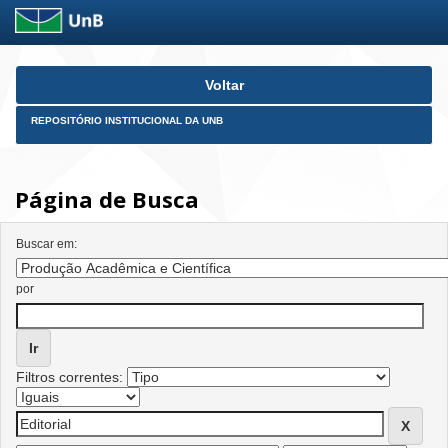
Skip
Voltar
navigation
REPOSITÓRIO INSTITUCIONAL DA UNB
Página de Busca
Buscar em:
por
Filtros correntes: