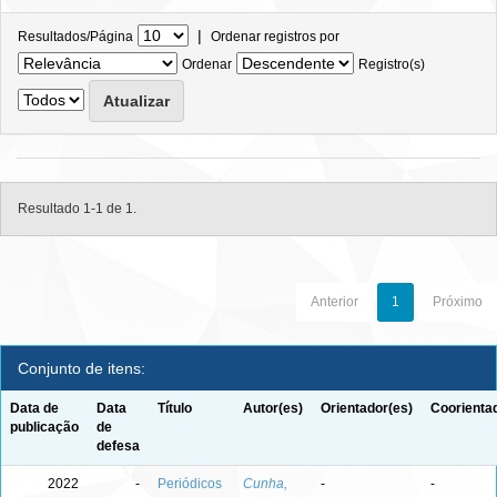
|
Resultados/Página
Ordenar registros por
Ordenar
Registro(s)
Resultado 1-1 de 1.
Anterior
1
Próximo
Conjunto de itens:
Data de
Data
Título
Autor(es)
Orientador(es)
Coorienta
publicação
de
defesa
2022
-
Periódicos
Cunha,
-
-