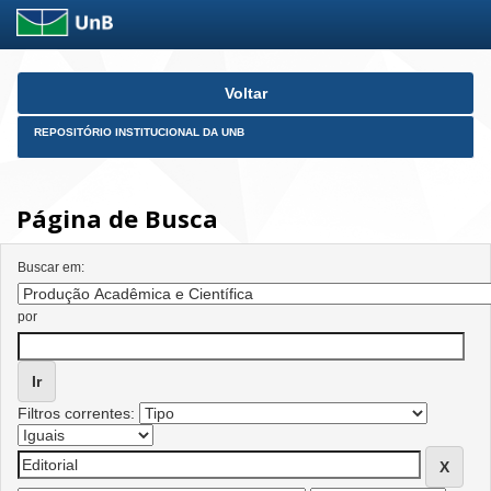
Skip
Voltar
navigation
REPOSITÓRIO INSTITUCIONAL DA UNB
Página de Busca
Buscar em:
por
Filtros correntes: