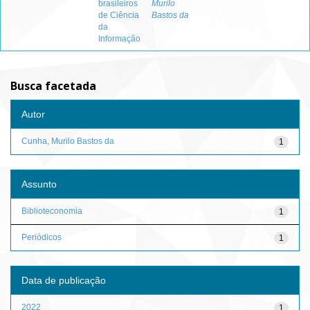
brasileiros
Murilo
de Ciência
Bastos da
da
Informação
Busca facetada
Autor
Cunha, Murilo Bastos da
1
Assunto
Biblioteconomia
1
Periódicos
1
Data de publicação
2022
1