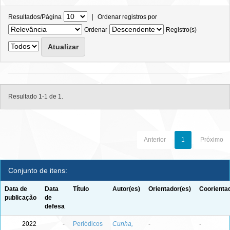
|
Resultados/Página
Ordenar registros por
Ordenar
Registro(s)
Resultado 1-1 de 1.
Anterior
1
Próximo
Conjunto de itens:
Data de
Data
Título
Autor(es)
Orientador(es)
Coorienta
publicação
de
defesa
2022
-
Periódicos
Cunha,
-
-