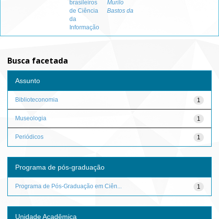
brasileiros
Murilo
de Ciência
Bastos da
da
Informação
Busca facetada
Assunto
Biblioteconomia
1
Museologia
1
Periódicos
1
Programa de pós-graduação
Programa de Pós-Graduação em Ciên...
1
Unidade Acadêmica