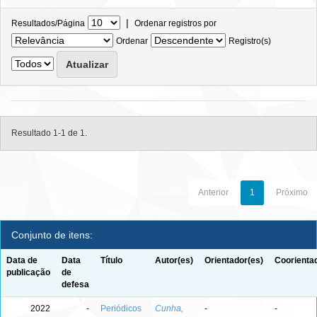
|
Resultados/Página
Ordenar registros por
Ordenar
Registro(s)
Resultado 1-1 de 1.
Anterior
1
Próximo
Conjunto de itens:
Data de
Data
Título
Autor(es)
Orientador(es)
Coorienta
publicação
de
defesa
2022
-
Periódicos
Cunha,
-
-