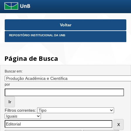
Skip
Voltar
navigation
REPOSITÓRIO INSTITUCIONAL DA UNB
Página de Busca
Buscar em:
por
Filtros correntes: