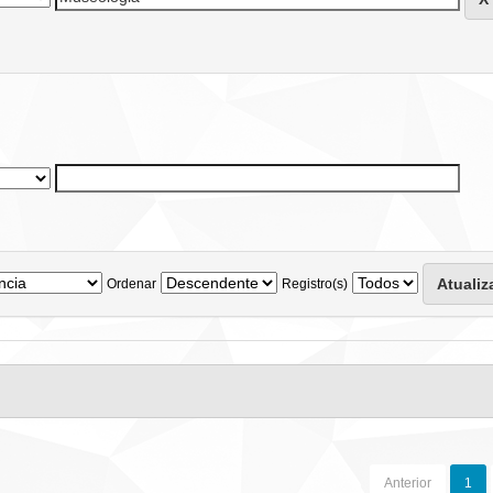
Ordenar
Registro(s)
Anterior
1