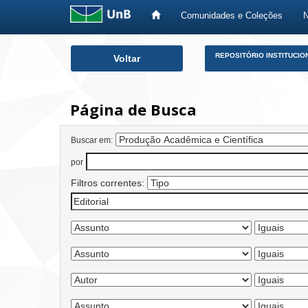
Comunidades e Coleções
Skip
REPOSITÓRIO INSTITUCIO
Voltar
navigation
Página de Busca
Buscar em:
por
Filtros correntes: