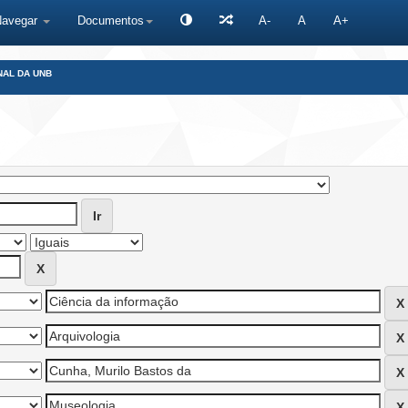
Navegar
Documentos
A-
A
A+
NAL DA UNB