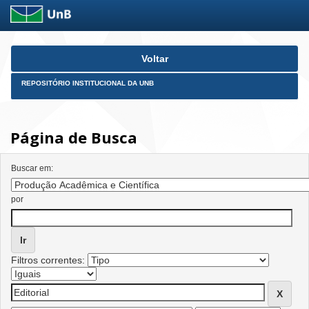
Skip
Voltar
navigation
REPOSITÓRIO INSTITUCIONAL DA UNB
Página de Busca
Buscar em:
por
Filtros correntes: