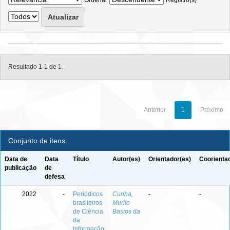
Ordenar
Registro(s)
Resultado 1-1 de 1.
Anterior
1
Próximo
Conjunto de itens:
Data de
Data
Título
Autor(es)
Orientador(es)
Coorienta
publicação
de
defesa
2022
-
Periódicos
Cunha,
-
-
brasileiros
Murilo
de Ciência
Bastos da
da
Informação