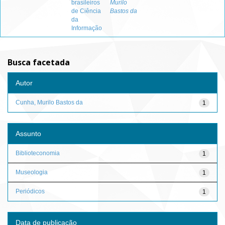
brasileiros
Murilo
de Ciência
Bastos da
da
Informação
Busca facetada
Autor
Cunha, Murilo Bastos da
1
Assunto
Biblioteconomia
1
Museologia
1
Periódicos
1
Data de publicação