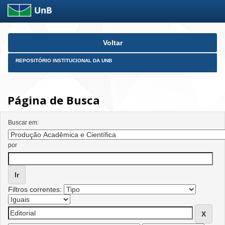
Skip
Voltar
navigation
REPOSITÓRIO INSTITUCIONAL DA UNB
Página de Busca
Buscar em:
por
Filtros correntes: