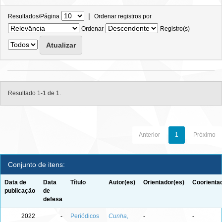
|
Resultados/Página
Ordenar registros por
Ordenar
Registro(s)
Resultado 1-1 de 1.
Anterior
1
Próximo
Conjunto de itens:
Data de
Data
Título
Autor(es)
Orientador(es)
Coorienta
publicação
de
defesa
2022
-
Periódicos
Cunha,
-
-