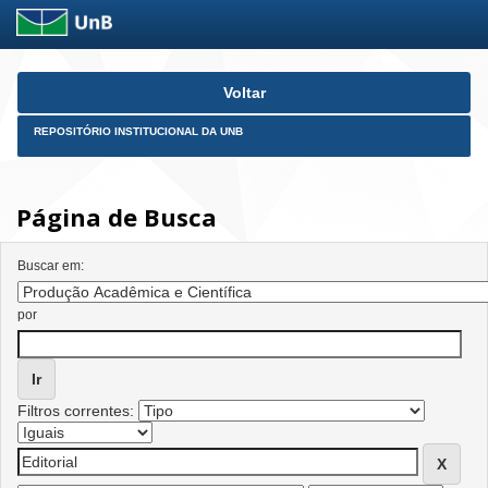
Skip
Voltar
navigation
REPOSITÓRIO INSTITUCIONAL DA UNB
Página de Busca
Buscar em:
por
Filtros correntes: