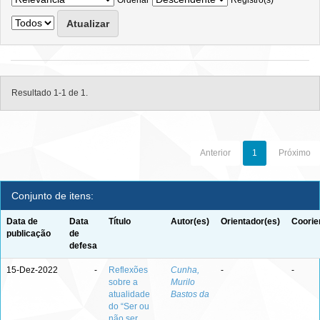
Ordenar
Registro(s)
Resultado 1-1 de 1.
Anterior
1
Próximo
Conjunto de itens:
Data de
Data
Título
Autor(es)
Orientador(es)
Coorie
publicação
de
defesa
15-Dez-2022
-
Reflexões
Cunha,
-
-
sobre a
Murilo
atualidade
Bastos da
do “Ser ou
não ser