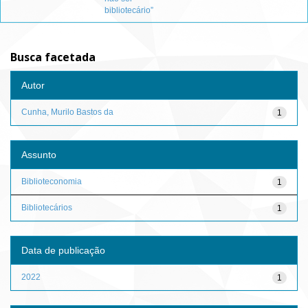
bibliotecário”
Busca facetada
Autor
Cunha, Murilo Bastos da
1
Assunto
Biblioteconomia
1
Bibliotecários
1
Data de publicação
2022
1