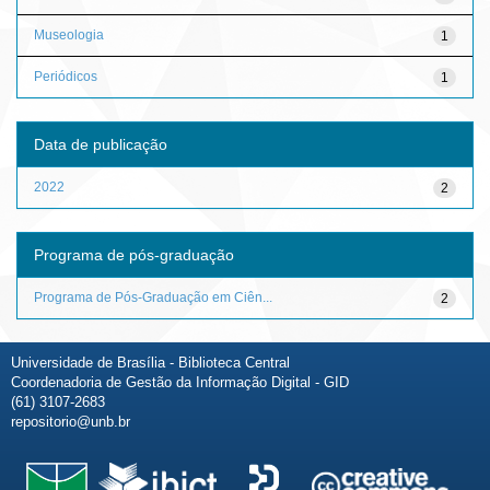
Museologia
1
Periódicos
1
Data de publicação
2022
2
Programa de pós-graduação
Programa de Pós-Graduação em Ciên...
2
Universidade de Brasília - Biblioteca Central
Coordenadoria de Gestão da Informação Digital - GID
(61) 3107-2683
repositorio@unb.br