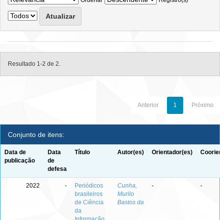
Ordenar
Registro(s)
Resultado 1-2 de 2.
Anterior
1
Próximo
Conjunto de itens:
Data de
Data
Título
Autor(es)
Orientador(es)
Coorie
publicação
de
defesa
2022
-
Periódicos
Cunha,
-
-
brasileiros
Murilo
de Ciência
Bastos da
da
Informação