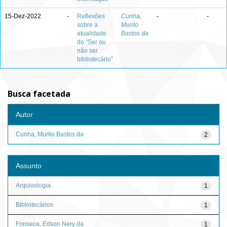
15-Dez-2022
-
Reflexões
Cunha,
-
-
sobre a
Murilo
atualidade
Bastos da
do “Ser ou
não ser
bibliotecário”
Busca facetada
Autor
Cunha, Murilo Bastos da
2
Assunto
Arquivologia
1
Bibliotecários
1
Fonseca, Edson Nery da
1