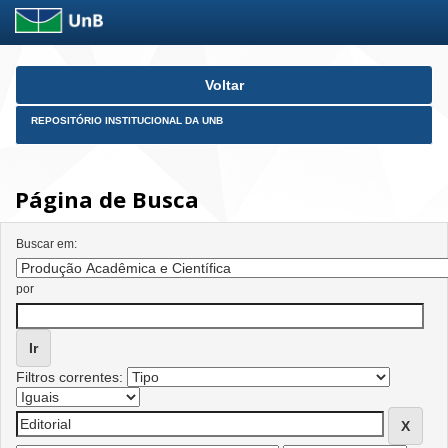
Skip
Voltar
navigation
REPOSITÓRIO INSTITUCIONAL DA UNB
Página de Busca
Buscar em:
por
Filtros correntes: