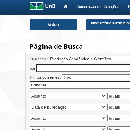
Comunidades e Coleções
Skip
REPOSITÓRIO INSTITUCIO
Voltar
navigation
Página de Busca
Buscar em:
por
Filtros correntes: