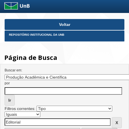
Skip
Voltar
navigation
REPOSITÓRIO INSTITUCIONAL DA UNB
Página de Busca
Buscar em:
por
Filtros correntes: