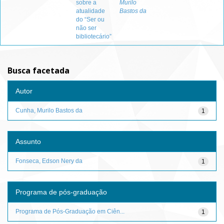
sobre a
Murilo
atualidade
Bastos da
do “Ser ou
não ser
bibliotecário”
Busca facetada
Autor
Cunha, Murilo Bastos da
1
Assunto
Fonseca, Edson Nery da
1
Programa de pós-graduação
Programa de Pós-Graduação em Ciên...
1