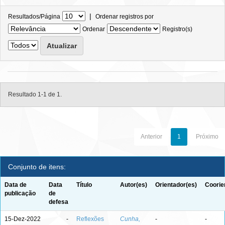
|
Resultados/Página
Ordenar registros por
Ordenar
Registro(s)
Resultado 1-1 de 1.
Anterior
1
Próximo
Conjunto de itens:
Data de
Data
Título
Autor(es)
Orientador(es)
Coorie
publicação
de
defesa
15-Dez-2022
-
Reflexões
Cunha,
-
-