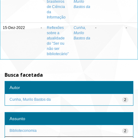
brasileiros
Murilo
de Ciência
Bastos da
da
Informação
15-Dez-2022
-
Reflexões
Cunha,
-
-
sobre a
Murilo
atualidade
Bastos da
do “Ser ou
não ser
bibliotecário”
Busca facetada
Autor
Cunha, Murilo Bastos da
2
Assunto
Biblioteconomia
2