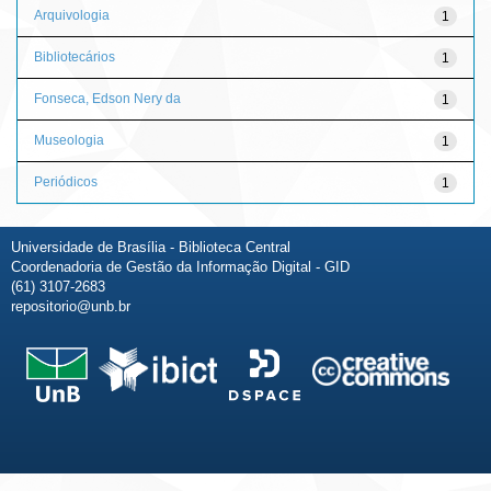
Arquivologia
1
Bibliotecários
1
Fonseca, Edson Nery da
1
Museologia
1
Periódicos
1
Universidade de Brasília - Biblioteca Central
Coordenadoria de Gestão da Informação Digital - GID
(61) 3107-2683
repositorio@unb.br