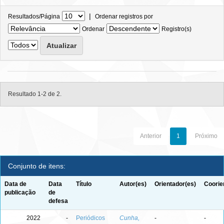
|
Resultados/Página
Ordenar registros por
Ordenar
Registro(s)
Resultado 1-2 de 2.
Anterior
1
Próximo
Conjunto de itens:
Data de
Data
Título
Autor(es)
Orientador(es)
Coorie
publicação
de
defesa
2022
-
Periódicos
Cunha,
-
-