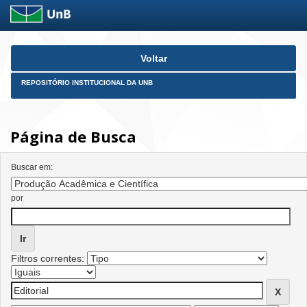
Skip
Voltar
navigation
REPOSITÓRIO INSTITUCIONAL DA UNB
Página de Busca
Buscar em:
por
Filtros correntes: