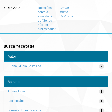
15-Dez-2022
-
Reflexões
Cunha,
-
-
sobre a
Murilo
atualidade
Bastos da
do “Ser ou
não ser
bibliotecário”
Busca facetada
Autor
Cunha, Murilo Bastos da
2
Assunto
Arquivologia
1
Bibliotecários
1
Fonseca, Edson Nery da
1