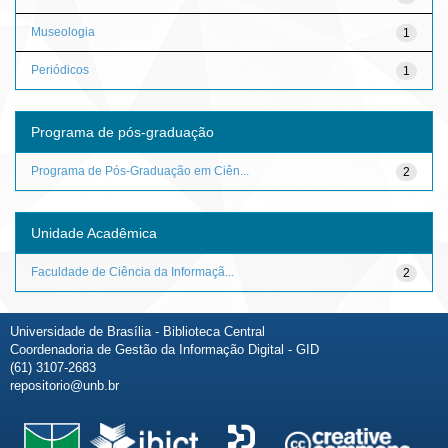
Museologia
1
Periódicos
1
Programa de pós-graduação
Programa de Pós-Graduação em Ciên...
2
Unidade Acadêmica
Faculdade de Ciência da Informaçã...
2
Universidade de Brasília - Biblioteca Central
Coordenadoria de Gestão da Informação Digital - GID
(61) 3107-2683
repositorio@unb.br