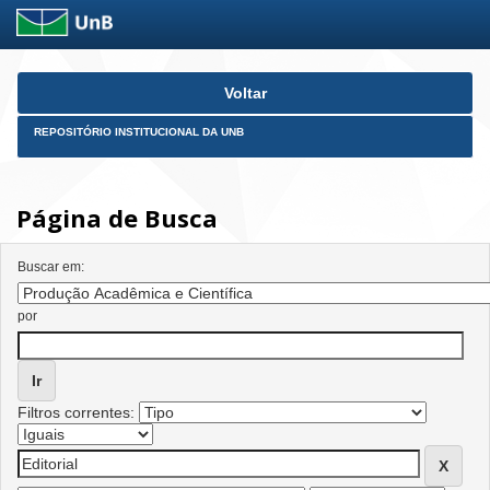
Skip
Voltar
navigation
REPOSITÓRIO INSTITUCIONAL DA UNB
Página de Busca
Buscar em:
por
Filtros correntes: