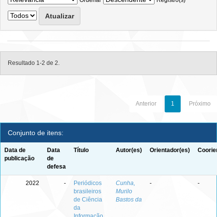
Ordenar
Registro(s)
Resultado 1-2 de 2.
Anterior
1
Próximo
Conjunto de itens:
Data de
Data
Título
Autor(es)
Orientador(es)
Coorie
publicação
de
defesa
2022
-
Periódicos
Cunha,
-
-
brasileiros
Murilo
de Ciência
Bastos da
da
Informação