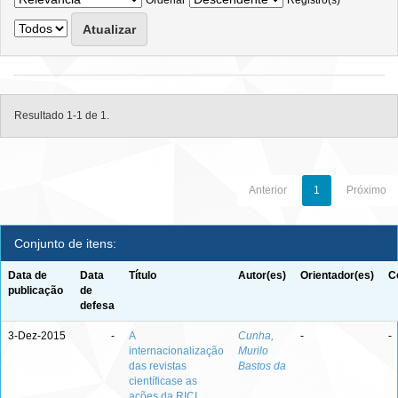
Ordenar
Registro(s)
Resultado 1-1 de 1.
Anterior
1
Próximo
Conjunto de itens:
Data de
Data
Título
Autor(es)
Orientador(es)
C
publicação
de
defesa
3-Dez-2015
-
A
Cunha,
-
-
internacionalização
Murilo
das revistas
Bastos da
científicase as
ações da RICI