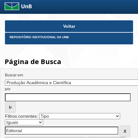
Skip
Voltar
navigation
REPOSITÓRIO INSTITUCIONAL DA UNB
Página de Busca
Buscar em:
por
Filtros correntes: