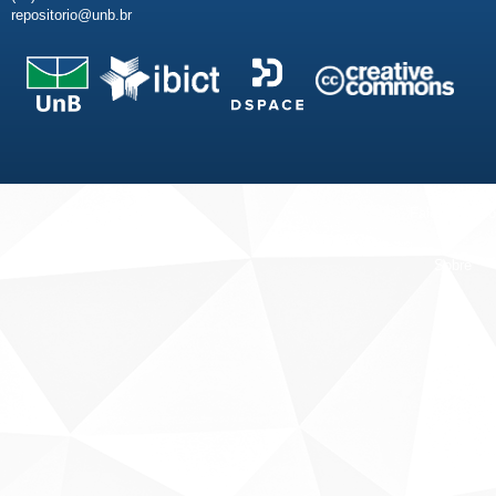
repositorio@unb.br
Fale conosco
Sobre