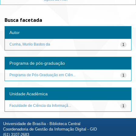
Busca facetada
Autor
Cunha, Murilo Bastos da
1
Programa de pós-graduação
Programa de Pós-Graduação em Ciên...
1
Unidade Acadêmica
Faculdade de Ciência da Informaçã...
1
Universidade de Brasília - Biblioteca Central
Coordenadoria de Gestão da Informação Digital - GID
(61) 3107-2683