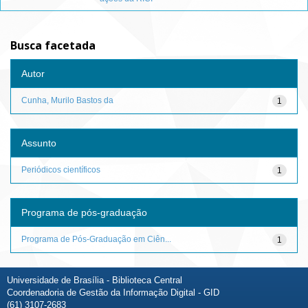
Busca facetada
Autor
Cunha, Murilo Bastos da
1
Assunto
Periódicos científicos
1
Programa de pós-graduação
Programa de Pós-Graduação em Ciên...
1
Universidade de Brasília - Biblioteca Central
Coordenadoria de Gestão da Informação Digital - GID
(61) 3107-2683