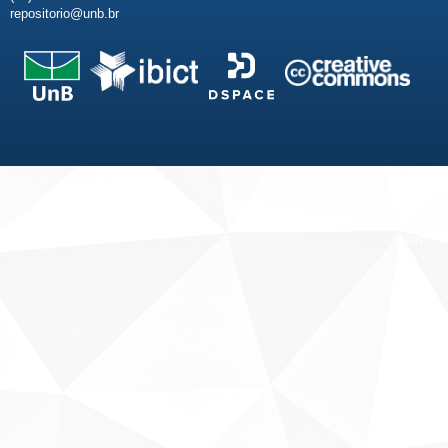
repositorio@unb.br
Fale conosco
Sobre