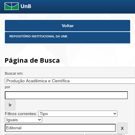
Skip
Voltar
navigation
REPOSITÓRIO INSTITUCIONAL DA UNB
Página de Busca
Buscar em:
por
Filtros correntes: