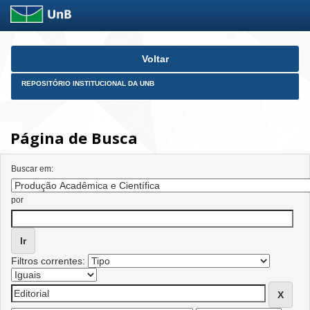
Skip
Voltar
navigation
REPOSITÓRIO INSTITUCIONAL DA UNB
Página de Busca
Buscar em:
por
Filtros correntes: