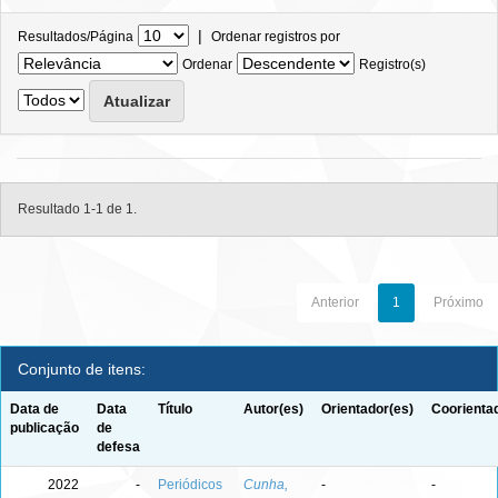
|
Resultados/Página
Ordenar registros por
Ordenar
Registro(s)
Resultado 1-1 de 1.
Anterior
1
Próximo
Conjunto de itens:
Data de
Data
Título
Autor(es)
Orientador(es)
Coorienta
publicação
de
defesa
2022
-
Periódicos
Cunha,
-
-