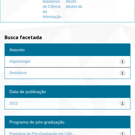
brasileiros
Murilo
de Ciência
Bastos da
da
Informação
Busca facetada
Assunto
Arquivologia
1
Periódicos
1
Data de publicação
2022
1
Programa de pós-graduação
Programa de Pós-Graduação em Ciên...
1