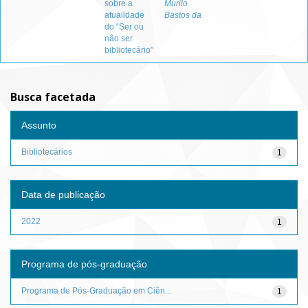
sobre a
Murilo
atualidade
Bastos da
do “Ser ou
não ser
bibliotecário”
Busca facetada
Assunto
Bibliotecários
1
Data de publicação
2022
1
Programa de pós-graduação
Programa de Pós-Graduação em Ciên...
1