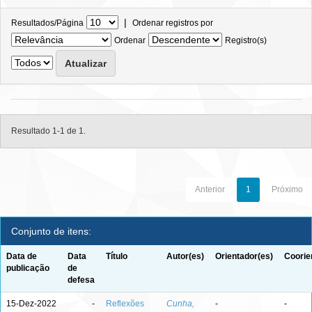
|
Resultados/Página
Ordenar registros por
Ordenar
Registro(s)
Resultado 1-1 de 1.
Anterior
1
Próximo
Conjunto de itens:
Data de
Data
Título
Autor(es)
Orientador(es)
Coorie
publicação
de
defesa
15-Dez-2022
-
Reflexões
Cunha,
-
-