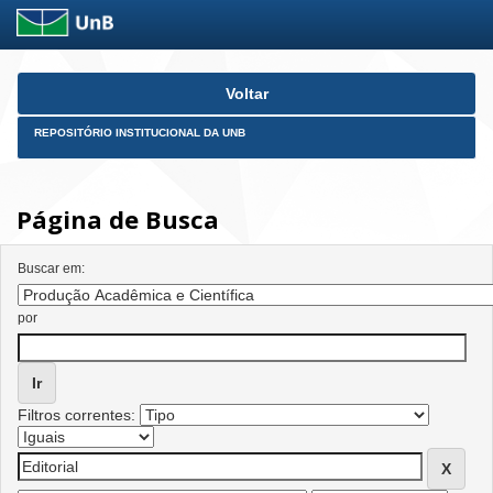
Skip
Voltar
navigation
REPOSITÓRIO INSTITUCIONAL DA UNB
Página de Busca
Buscar em:
por
Filtros correntes: