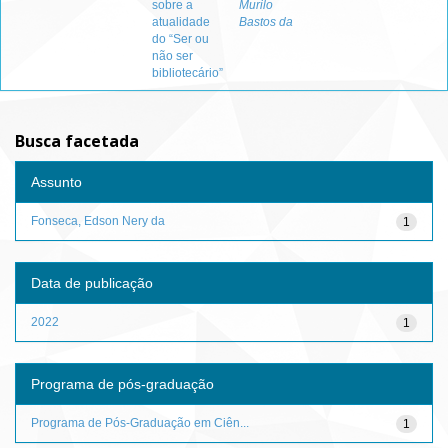
sobre a
Murilo
atualidade
Bastos da
do “Ser ou
não ser
bibliotecário”
Busca facetada
Assunto
Fonseca, Edson Nery da
1
Data de publicação
2022
1
Programa de pós-graduação
Programa de Pós-Graduação em Ciên...
1