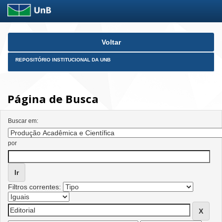
Skip
Voltar
navigation
REPOSITÓRIO INSTITUCIONAL DA UNB
Página de Busca
Buscar em:
por
Filtros correntes: