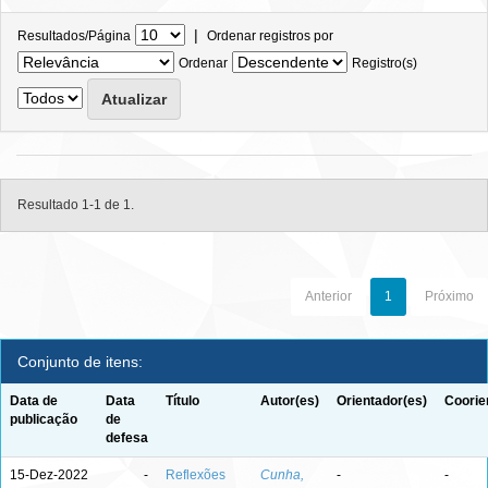
|
Resultados/Página
Ordenar registros por
Ordenar
Registro(s)
Resultado 1-1 de 1.
Anterior
1
Próximo
Conjunto de itens:
Data de
Data
Título
Autor(es)
Orientador(es)
Coorie
publicação
de
defesa
15-Dez-2022
-
Reflexões
Cunha,
-
-