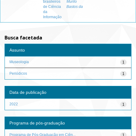
brasileiros
Murilo
de Ciência
Bastos da
da
Informação
Busca facetada
Assunto
Museologia
1
Periódicos
1
Data de publicação
2022
1
Programa de pós-graduação
Programa de Pós-Graduação em Ciên...
1