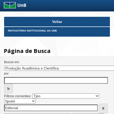
Skip
Voltar
navigation
REPOSITÓRIO INSTITUCIONAL DA UNB
Página de Busca
Buscar em:
por
Filtros correntes: