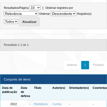
|
Resultados/Página
Ordenar registros por
Ordenar
Registro(s)
Resultado 1-1 de 1.
Anterior
1
Próximo
Conjunto de itens:
Data de
Data
Título
Autor(es)
Orientador(es)
Coorienta
publicação
de
defesa
2022
-
Periódicos
Cunha,
-
-