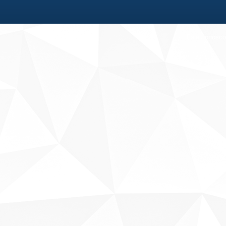
Fale conosco
Sobre