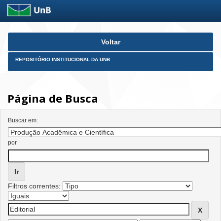
Skip
Voltar
navigation
REPOSITÓRIO INSTITUCIONAL DA UNB
Página de Busca
Buscar em:
por
Filtros correntes: