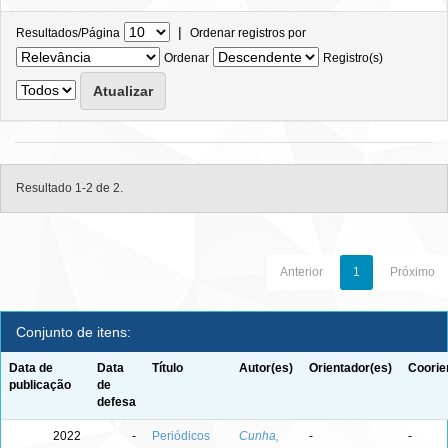
|
Resultados/Página
Ordenar registros por
Ordenar
Registro(s)
Resultado 1-2 de 2.
Anterior
1
Próximo
Conjunto de itens:
Data de
Data
Título
Autor(es)
Orientador(es)
Coorie
publicação
de
defesa
2022
-
Periódicos
Cunha,
-
-