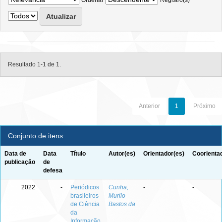
Ordenar
Registro(s)
Resultado 1-1 de 1.
Anterior
1
Próximo
Conjunto de itens:
Data de
Data
Título
Autor(es)
Orientador(es)
Coorienta
publicação
de
defesa
2022
-
Periódicos
Cunha,
-
-
brasileiros
Murilo
de Ciência
Bastos da
da
Informação