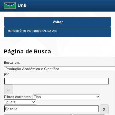
Skip
Voltar
navigation
REPOSITÓRIO INSTITUCIONAL DA UNB
Página de Busca
Buscar em:
por
Filtros correntes: