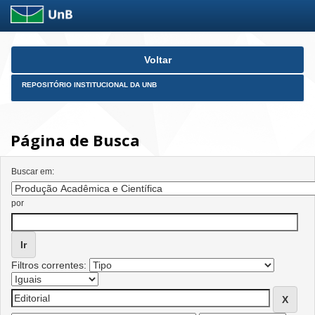
Skip
Voltar
navigation
REPOSITÓRIO INSTITUCIONAL DA UNB
Página de Busca
Buscar em:
por
Filtros correntes: