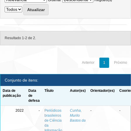
Ordenar
Registro(s)
Resultado 1-2 de 2.
Anterior
1
Próximo
Conjunto de itens:
Data de
Data
Título
Autor(es)
Orientador(es)
Coorie
publicação
de
defesa
2022
-
Periódicos
Cunha,
-
-
brasileiros
Murilo
de Ciência
Bastos da
da
Informação