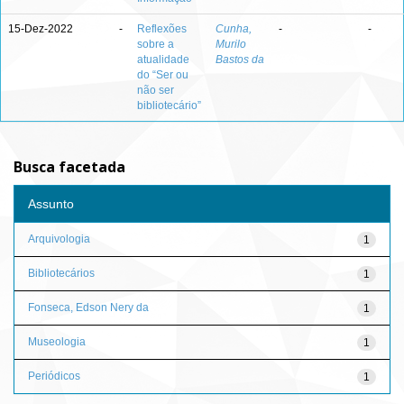
15-Dez-2022
-
Reflexões
Cunha,
-
-
sobre a
Murilo
atualidade
Bastos da
do “Ser ou
não ser
bibliotecário”
Busca facetada
Assunto
Arquivologia
1
Bibliotecários
1
Fonseca, Edson Nery da
1
Museologia
1
Periódicos
1