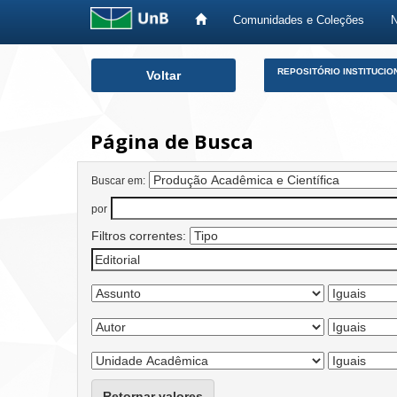
Comunidades e Coleções
Skip
REPOSITÓRIO INSTITUCIO
Voltar
navigation
Página de Busca
Buscar em:
por
Filtros correntes:
Retornar valores