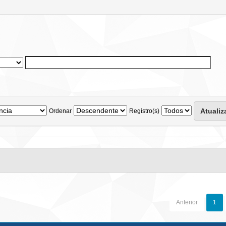
Ordenar
Registro(s)
Anterior
1