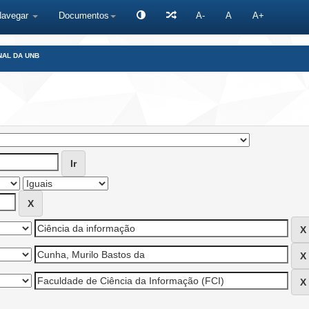
Navegar
Documentos
A-
A
A+
NAL DA UNB