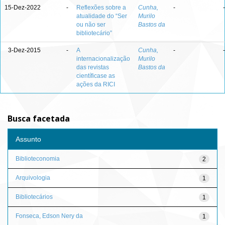
15-Dez-2022
-
Reflexões sobre a
Cunha,
-
-
atualidade do “Ser
Murilo
ou não ser
Bastos da
bibliotecário”
3-Dez-2015
-
A
Cunha,
-
-
internacionalização
Murilo
das revistas
Bastos da
científicase as
ações da RICI
Busca facetada
Assunto
Biblioteconomia
2
Arquivologia
1
Bibliotecários
1
Fonseca, Edson Nery da
1