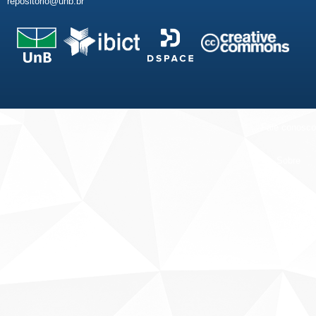
repositorio@unb.br
Fale conosco
Sobre