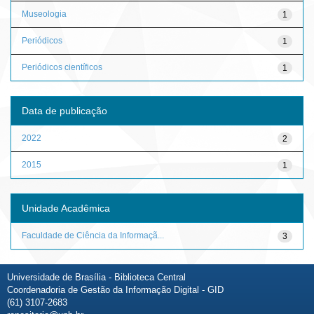
Museologia
1
Periódicos
1
Periódicos científicos
1
Data de publicação
2022
2
2015
1
Unidade Acadêmica
Faculdade de Ciência da Informaçã...
3
Universidade de Brasília - Biblioteca Central
Coordenadoria de Gestão da Informação Digital - GID
(61) 3107-2683