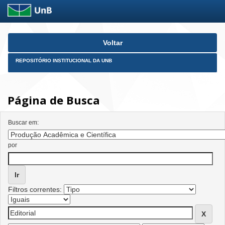
Skip
Voltar
navigation
REPOSITÓRIO INSTITUCIONAL DA UNB
Página de Busca
Buscar em:
por
Filtros correntes: