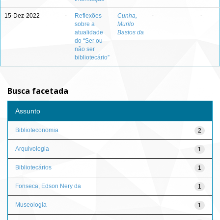
15-Dez-2022
-
Reflexões
Cunha,
-
-
sobre a
Murilo
atualidade
Bastos da
do “Ser ou
não ser
bibliotecário”
Busca facetada
Assunto
Biblioteconomia
2
Arquivologia
1
Bibliotecários
1
Fonseca, Edson Nery da
1
Museologia
1