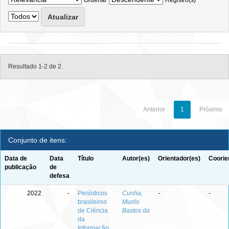
Ordenar
Registro(s)
Resultado 1-2 de 2.
Anterior
1
Próximo
Conjunto de itens:
Data de
Data
Título
Autor(es)
Orientador(es)
Coorie
publicação
de
defesa
2022
-
Periódicos
Cunha,
-
-
brasileiros
Murilo
de Ciência
Bastos da
da
Informação