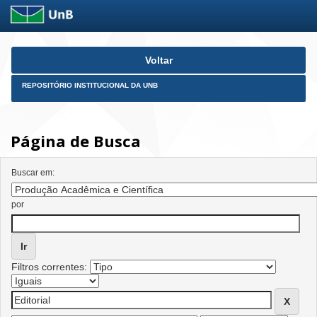
Skip
Voltar
navigation
REPOSITÓRIO INSTITUCIONAL DA UNB
Página de Busca
Buscar em:
por
Filtros correntes: