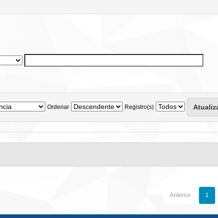
Ordenar
Registro(s)
Anterior
1