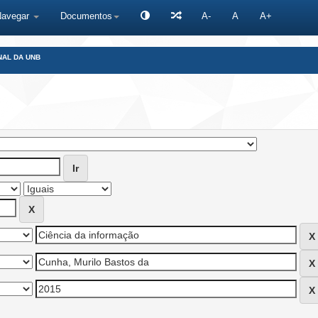
Navegar
Documentos
A-
A
A+
NAL DA UNB