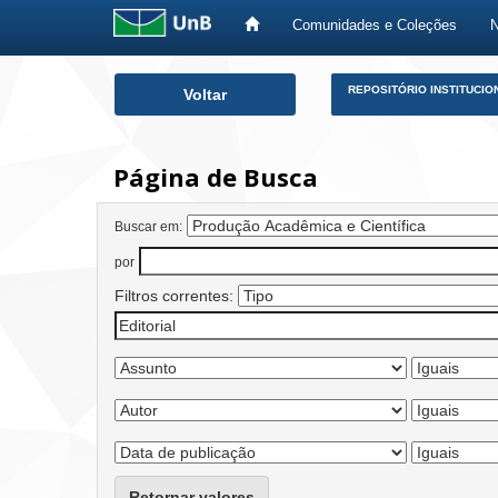
Comunidades e Coleções
Skip
REPOSITÓRIO INSTITUCIO
Voltar
navigation
Página de Busca
Buscar em:
por
Filtros correntes:
Retornar valores