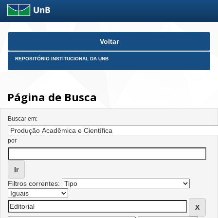
Skip
Voltar
navigation
REPOSITÓRIO INSTITUCIONAL DA UNB
Página de Busca
Buscar em:
por
Filtros correntes: