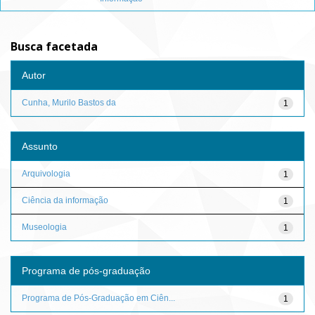
Busca facetada
Autor
Cunha, Murilo Bastos da
1
Assunto
Arquivologia
1
Ciência da informação
1
Museologia
1
Programa de pós-graduação
Programa de Pós-Graduação em Ciên...
1