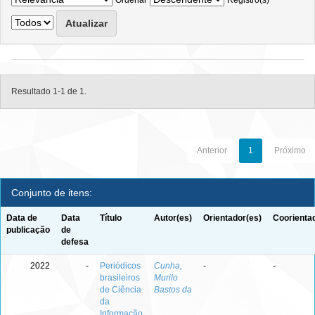
Ordenar
Registro(s)
Resultado 1-1 de 1.
Anterior
1
Próximo
Conjunto de itens:
Data de
Data
Título
Autor(es)
Orientador(es)
Coorienta
publicação
de
defesa
2022
-
Periódicos
Cunha,
-
-
brasileiros
Murilo
de Ciência
Bastos da
da
Informação