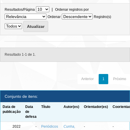
|
Resultados/Página
Ordenar registros por
Ordenar
Registro(s)
Resultado 1-1 de 1.
Anterior
1
Próximo
Conjunto de itens:
Data de
Data
Título
Autor(es)
Orientador(es)
Coorienta
publicação
de
defesa
2022
-
Periódicos
Cunha,
-
-