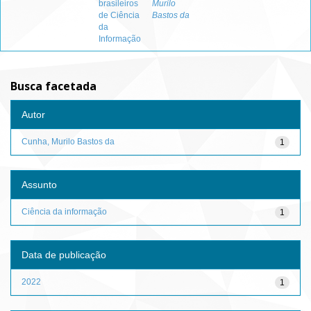
brasileiros
Murilo
de Ciência
Bastos da
da
Informação
Busca facetada
Autor
Cunha, Murilo Bastos da
1
Assunto
Ciência da informação
1
Data de publicação
2022
1