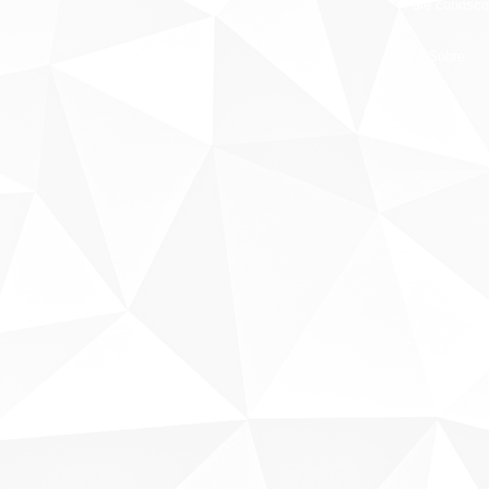
Fale conosco
Sobre