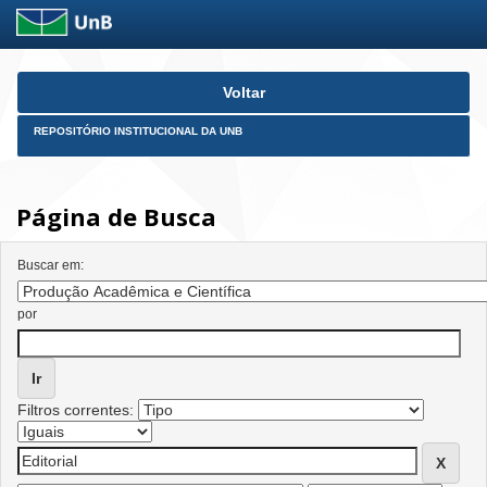
Skip
Voltar
navigation
REPOSITÓRIO INSTITUCIONAL DA UNB
Página de Busca
Buscar em:
por
Filtros correntes: