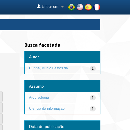
Entrar em:
Busca facetada
Autor
Cunha, Murilo Bastos da
1
Assunto
Arquivologia
1
Ciência da informação
1
Data de publicação