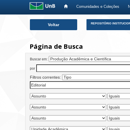
Comunidades e Coleções
Skip
REPOSITÓRIO INSTITUCIO
Voltar
navigation
Página de Busca
Buscar em:
por
Filtros correntes: