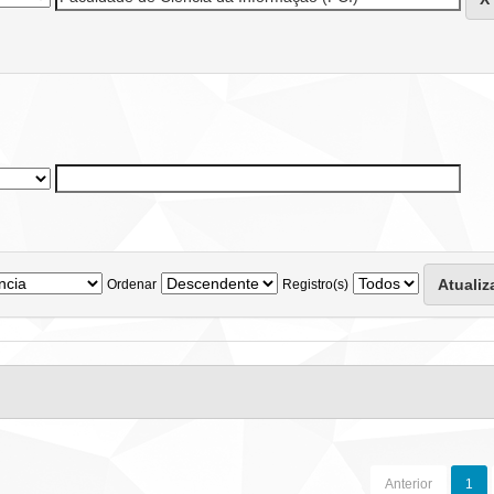
Ordenar
Registro(s)
Anterior
1