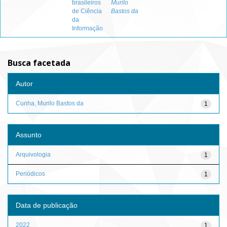
brasileiros
Murilo
de Ciência
Bastos da
da
Informação
Busca facetada
Autor
Cunha, Murilo Bastos da
1
Assunto
Arquivologia
1
Periódicos
1
Data de publicação
2022
1