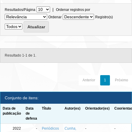
|
Resultados/Página
Ordenar registros por
Ordenar
Registro(s)
Resultado 1-1 de 1.
Anterior
1
Próximo
Conjunto de itens:
Data de
Data
Título
Autor(es)
Orientador(es)
Coorienta
publicação
de
defesa
2022
-
Periódicos
Cunha,
-
-