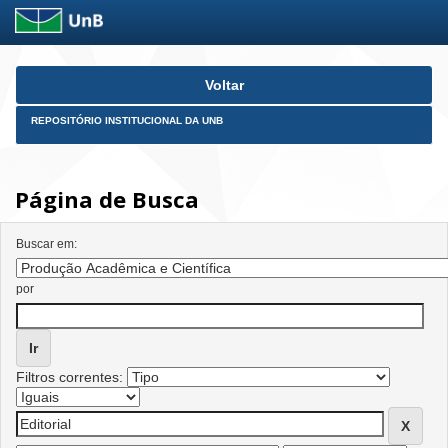
Skip
Voltar
navigation
REPOSITÓRIO INSTITUCIONAL DA UNB
Página de Busca
Buscar em:
por
Filtros correntes: